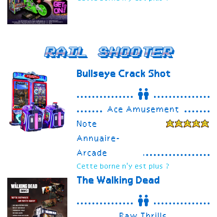
Rail Shooter
Bullseye Crack Shot
Ace Amusement
Note
Annuaire-
Arcade
Cette borne n'y est plus ?
The Walking Dead
Raw Thrills