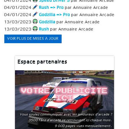
04/01/2024
Speed Driver 5
par Annuaire Arcade
04/01/2024
Rush => Pro
par Annuaire Arcade
04/01/2024
Godzilla => Pro
par Annuaire Arcade
13/03/2023
Godzilla
par Annuaire Arcade
13/03/2023
Rush
par Annuaire Arcade
VOIR PLUS DE MISES À JOUR
Espace partenaires
Votre publicite
ici
Vous voulez communiquer avec les amoureux d'arcade ?
3500 fans d'arcade se retrouvent ici chaque mois.
9 000 pages vues mensuellement.