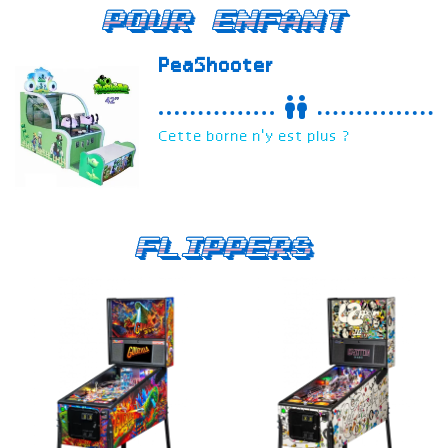
Pour enfant
PeaShooter
Cette borne n'y est plus ?
Flippers