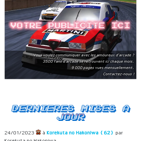
Votre publicite ici
Vous voulez communiquer avec les amoureux d'arcade ?
3500 fans d'arcade se retrouvent ici chaque mois.
9 000 pages vues mensuellement.
Contactez-nous !
Dernieres mises a
jour
24/01/2023
à
Korekuta no Hakoniwa (62)
par
Korekuta no Hakoniwa