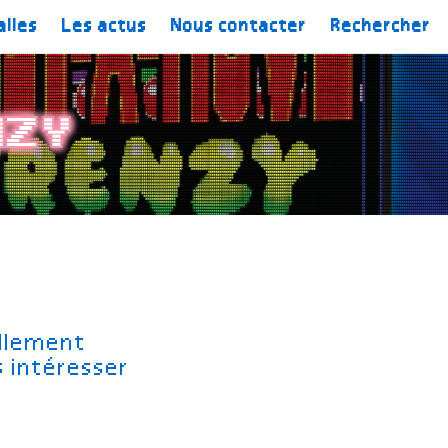
alles
Les actus
Nous contacter
Rechercher
nzy
ellement
s intéresser