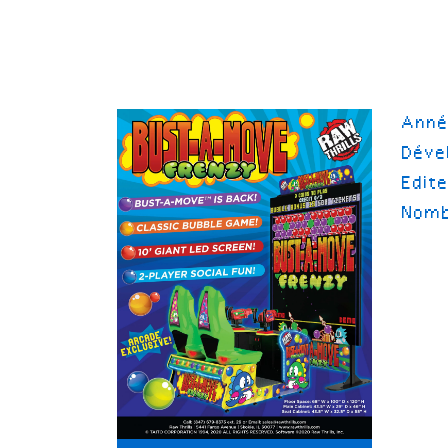
Ann
Déve
Edit
Nomb