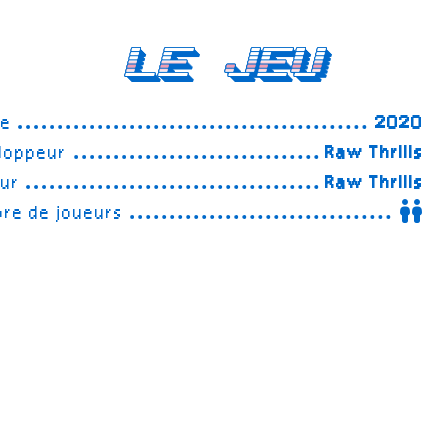
Le Jeu
ée
2020
loppeur
Raw Thrills
eur
Raw Thrills
re de joueurs