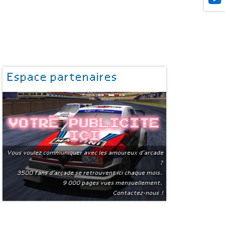
Espace partenaires
Votre publicite
ici
Vous voulez communiquer avec les amoureux d'arcade
?
3500 fans d'arcade se retrouvent ici chaque mois.
9 000 pages vues mensuellement.
Contactez-nous !