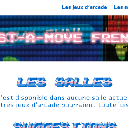
Les jeux d’arcade
Les s
st-a-Move Fre
Les salles
n'est disponible dans aucune salle actu
tres jeux d'arcade pourraient toutefoi
Suggestions