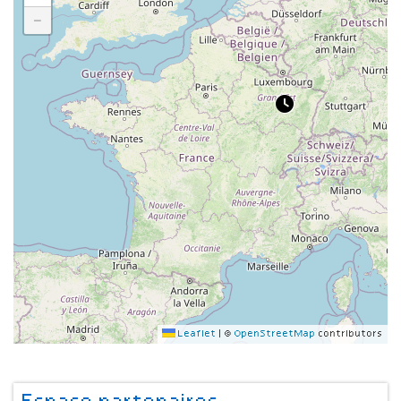
−
Leaflet
|
©
OpenStreetMap
contributors