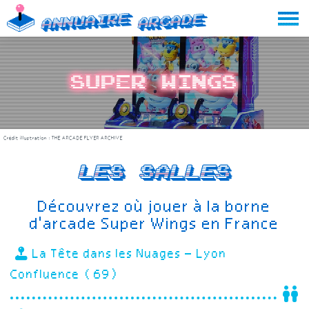
Skip
Annuaire
Arcade
to
content
Super Wings
Crédit illustration :
THE ARCADE FLYER ARCHIVE
Les salles
Découvrez où jouer à la borne
d'arcade Super Wings en France
La Tête dans les Nuages – Lyon
Confluence (69)