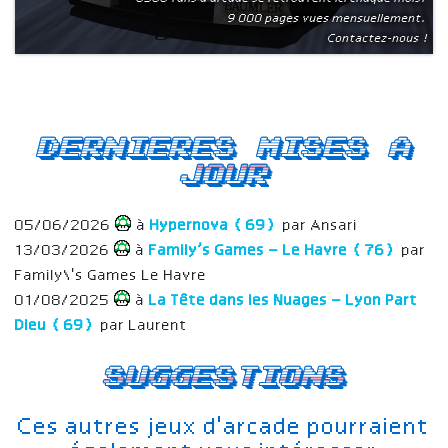
9 000 pages vues mensuellement.
Contactez-nous !
Dernieres mises a
jour
05/06/2026
à
Hypernova (69)
par Ansari
13/03/2026
à
Family’s Games – Le Havre (76)
par
Family\'s Games Le Havre
01/08/2025
à
La Tête dans les Nuages – Lyon Part
Dieu (69)
par Laurent
Suggestions
Ces autres jeux d'arcade pourraient