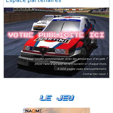
Espace partenaires
Votre publicite ici
Vous voulez communiquer avec les amoureux d'arcade ?
3500 fans d'arcade se retrouvent ici chaque mois.
9 000 pages vues mensuellement.
Contactez-nous !
Le Jeu