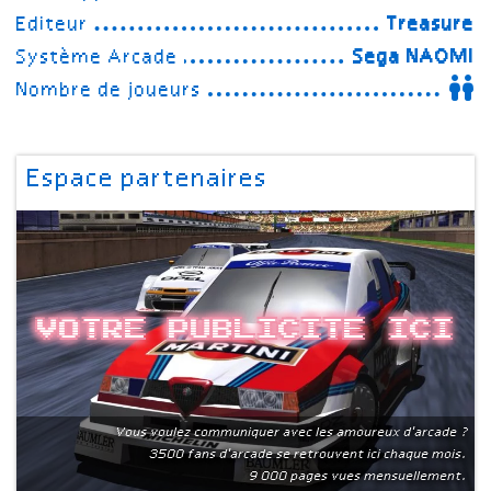
Editeur
Treasure
Système Arcade
Sega NAOMI
Nombre de joueurs
Espace partenaires
Votre publicite ici
Vous voulez communiquer avec les amoureux d'arcade ?
3500 fans d'arcade se retrouvent ici chaque mois.
9 000 pages vues mensuellement.