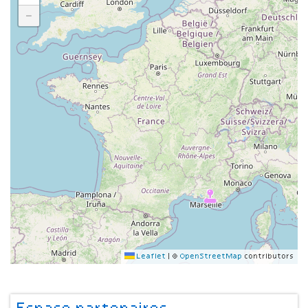
−
Leaflet
|
©
OpenStreetMap
contributors