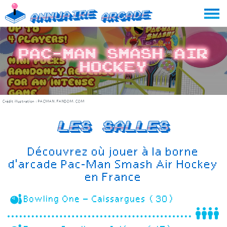
Skip
Annuaire
Arcade
to
content
Pac-Man Smash Air
Hockey
Crédit illustration :
PACMAN.FANDOM.COM
Les salles
Découvrez où jouer à la borne
d'arcade Pac-Man Smash Air Hockey
en France
Bowling One – Caissargues (30)