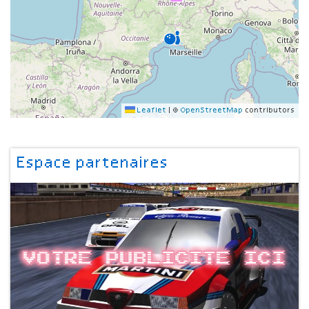
Leaflet
|
©
OpenStreetMap
contributors
Espace partenaires
Votre publicite ici