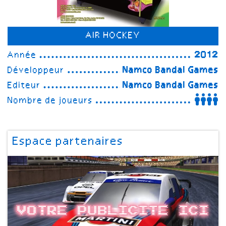
AIR HOCKEY
Année
2012
Développeur
Namco Bandai Games
Editeur
Namco Bandai Games
Nombre de joueurs
Espace partenaires
Votre publicite ici