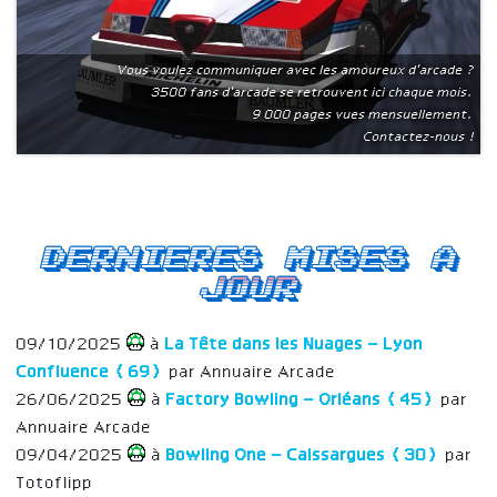
Vous voulez communiquer avec les amoureux d'arcade ?
3500 fans d'arcade se retrouvent ici chaque mois.
9 000 pages vues mensuellement.
Contactez-nous !
Dernieres mises a
jour
09/10/2025
à
La Tête dans les Nuages – Lyon
Confluence (69)
par Annuaire Arcade
26/06/2025
à
Factory Bowling – Orléans (45)
par
Annuaire Arcade
09/04/2025
à
Bowling One – Caissargues (30)
par
Totoflipp