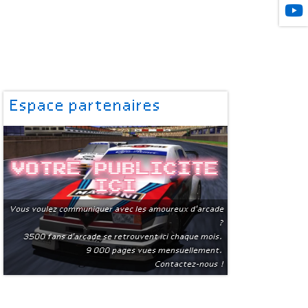
Espace partenaires
Votre publicite
ici
Vous voulez communiquer avec les amoureux d'arcade
?
3500 fans d'arcade se retrouvent ici chaque mois.
9 000 pages vues mensuellement.
Contactez-nous !