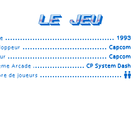
Le Jeu
ée
1993
loppeur
Capcom
eur
Capcom
ème Arcade
CP System Dash
re de joueurs