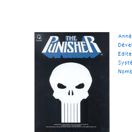
Ann
Déve
Edit
Syst
Nomb