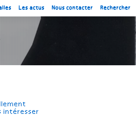
alles
Les actus
Nous contacter
Rechercher
ellement
s intéresser