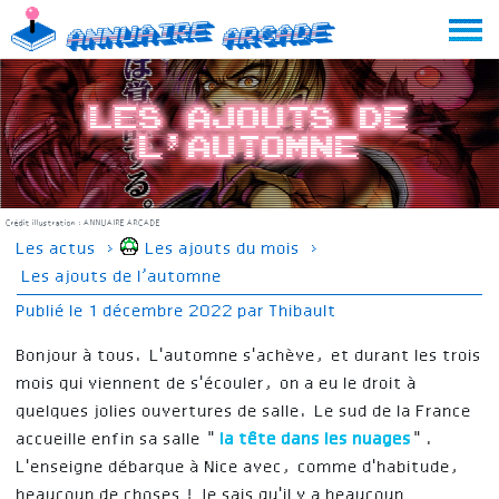
Skip
Annuaire
Arcade
to
content
Les ajouts de
l’automne
Crédit illustration :
ANNUAIRE ARCADE
Les actus
›
Les ajouts du mois
›
Les ajouts de l’automne
Publié le
1 décembre 2022
par
Thibault
Bonjour à tous. L'automne s'achève, et durant les trois
mois qui viennent de s'écouler, on a eu le droit à
quelques jolies ouvertures de salle. Le sud de la France
accueille enfin sa salle "
la tête dans les nuages
".
L'enseigne débarque à Nice avec, comme d'habitude,
beaucoup de choses ! Je sais qu'il y a beaucoup