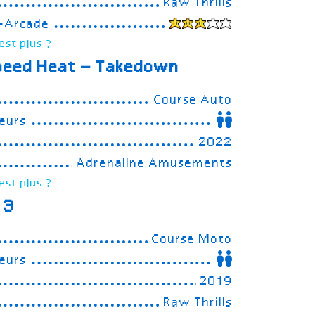
Raw Thrills
e-Arcade
est plus ?
peed Heat – Takedown
Course Auto
eurs
2022
Adrenaline Amusements
est plus ?
 3
Course Moto
eurs
2019
Raw Thrills