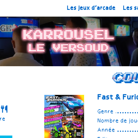
Les jeux d’arcade
Les s
Karrousel
Le Versoud
Co
Fast & Fur
Genre
re
Nombre de jou
Année