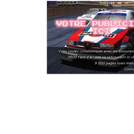
Votre public
ici
Vous voulez communiquer avec les amoureu
3500 fans d'arcade se retrouvent ici 
9 000 pages vues men
Conta