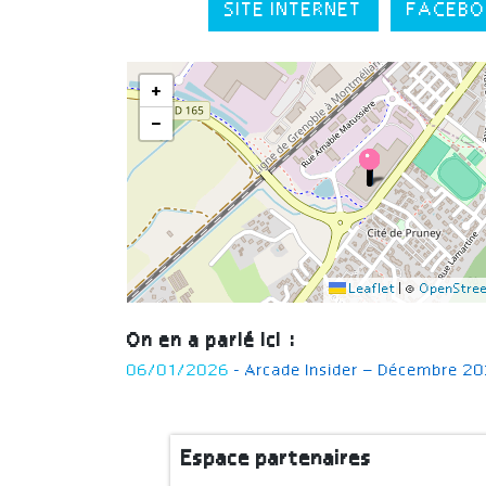
SITE INTERNET
FACEBO
+
−
Leaflet
|
©
OpenStre
On en a parlé ici :
06/01/2026
- Arcade Insider – Décembre 2
Espace partenaires