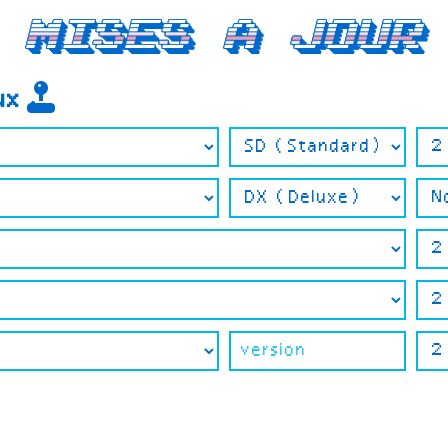
Mises a jour
eux