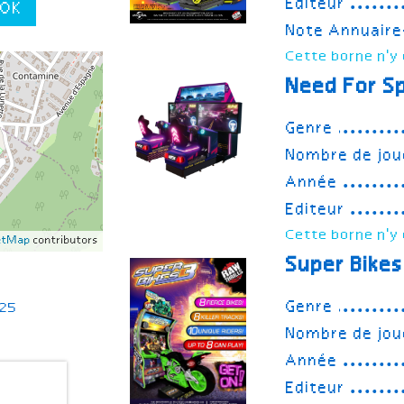
Editeur
OK
Note Annuair
Cette borne n'y 
Need For S
Genre
Nombre de jou
Année
Editeur
Cette borne n'y 
etMap
contributors
Super Bikes
Genre
025
Nombre de jou
Année
Editeur