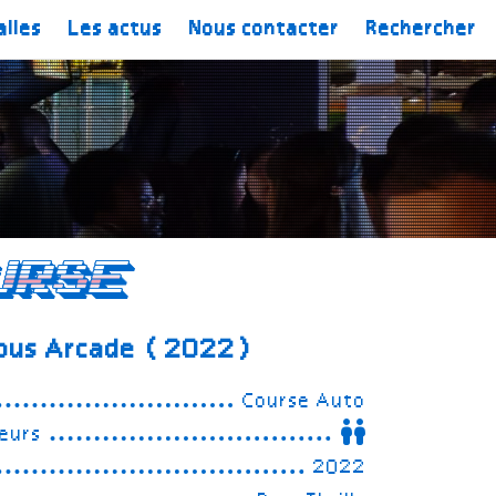
alles
Les actus
Nous contacter
Rechercher
urse
ious Arcade (2022)
Course Auto
eurs
2022