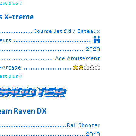
est plus ?
s X-treme
Course Jet Ski / Bateaux
eurs
2023
Ace Amusement
e-Arcade
est plus ?
Shooter
team Raven
DX
Rail Shooter
2018