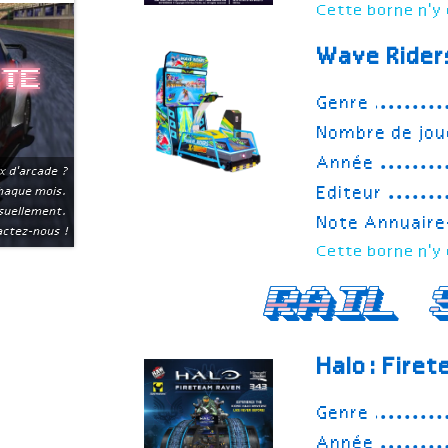
Cette borne n'y 
Wave Rider
ite
Genre
Nombre de jou
Année
x d'arcade ?
Editeur
chaque mois.
suellement.
Note Annuair
ctez-nous !
Cette borne n'y 
Rail 
Halo: Fire
Genre
Année