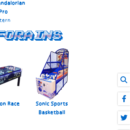
ndalorian
Pro
tern
forains
on Race
Sonic Sports
Basketball