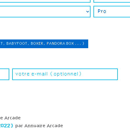
ET, BABYFOOT, BOXER, PANDORA BOX ...)
re Arcade
(2022)
par Annuaire Arcade