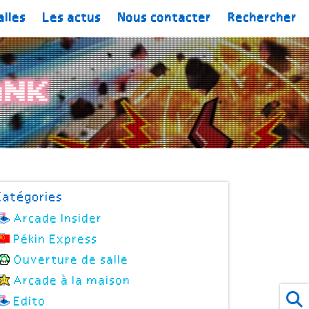
alles
Les actus
Nous contacter
Rechercher
ank
Catégories
Arcade Insider
Pékin Express
Ouverture de salle
Arcade à la maison
Edito