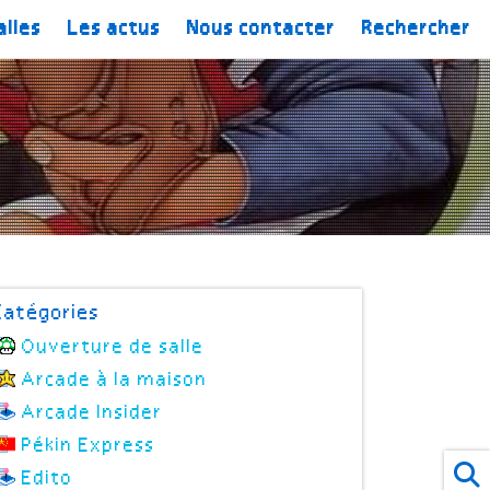
alles
Les actus
Nous contacter
Rechercher
Catégories
Ouverture de salle
Arcade à la maison
Arcade Insider
Pékin Express
Edito