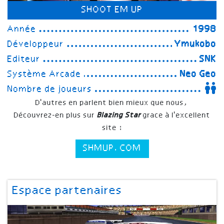
SHOOT EM UP
Année
1998
Développeur
Ymukobo
Editeur
SNK
Système Arcade
Neo Geo
Nombre de joueurs
D'autres en parlent bien mieux que nous,
Découvrez-en plus sur
Blazing Star
grace à l'excellent
site :
SHMUP.COM
Espace partenaires