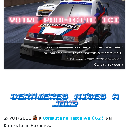
Votre publicite ici
Vous voulez communiquer avec les amoureux d'arcade ?
3500 fans d'arcade se retrouvent ici chaque mois.
9 000 pages vues mensuellement.
Contactez-nous !
Dernieres mises a
jour
24/01/2023
à
Korekuta no Hakoniwa (62)
par
Korekuta no Hakoniwa