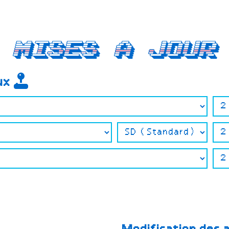
Mises a jour
eux