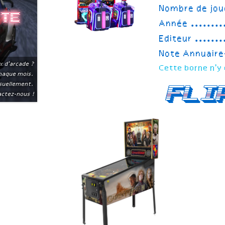
Nombre de jou
ite
Année
Editeur
Note Annuair
x d'arcade ?
Cette borne n'y 
chaque mois.
suellement.
Fli
ctez-nous !