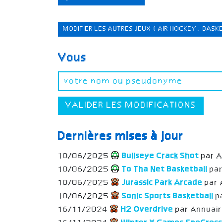
MODIFIER LES AUTRES JEUX
(AIR HOCKEY, BASK
Vous
VALIDER LES MODIFICATIONS
Dernières mises à jour
10/06/2025
Bullseye Crack Shot
par 
10/06/2025
To Tha Net Basketball
pa
10/06/2025
Jurassic Park Arcade
par 
10/06/2025
Sonic Sports Basketball
p
16/11/2024
H2 Overdrive
par Annuai