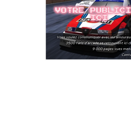
Votre public
ici
Vous voulez communiquer avec les amoureu
3500 fans d'arcade se retrouvent ici 
9 000 pages vues men
Conta