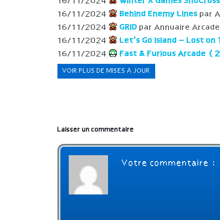
16/11/2024
Winter X Games SnoCros
16/11/2024
Behind Enemy Lines
par 
16/11/2024
GRID
par Annuaire Arcad
16/11/2024
Let’s Go Island – Lost on 
16/11/2024
Fast & Furious Arcade 
VOIR PLUS DE MISES À JOUR
Laisser un commentaire