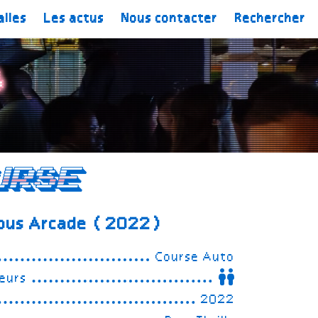
alles
Les actus
Nous contacter
Rechercher
s
urse
ious Arcade (2022)
Course Auto
eurs
2022