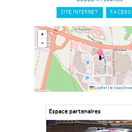
SITE INTERNET
FACEBO
+
−
Leaflet
|
©
OpenStre
Espace partenaires