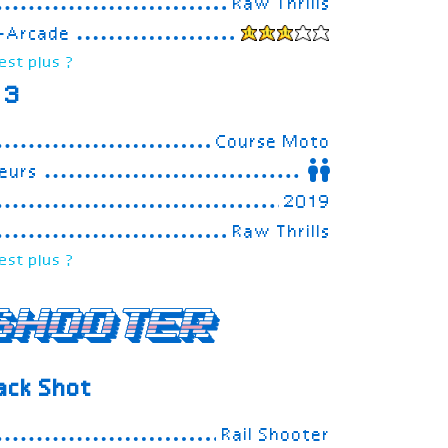
Raw Thrills
e-Arcade
est plus ?
 3
Course Moto
eurs
2019
Raw Thrills
est plus ?
Shooter
ack Shot
Rail Shooter