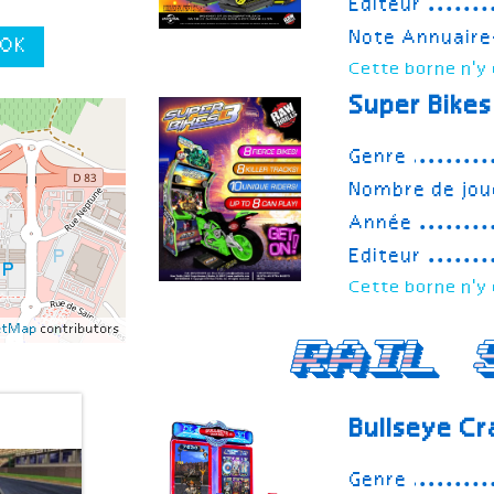
Editeur
Note Annuair
OK
Cette borne n'y 
Super Bikes
Genre
Nombre de jou
Année
Editeur
Cette borne n'y 
etMap
contributors
Rail 
Bullseye Cr
Genre