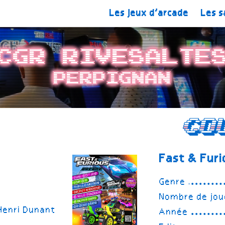
Les jeux d’arcade
Les s
CGR Rivesalte
Perpignan
Co
Fast & Fur
Genre
Nombre de jou
 Henri Dunant
Année