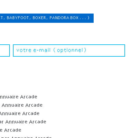
ET, BABYFOOT, BOXER, PANDORA BOX ...)
Annuaire Arcade
r Annuaire Arcade
Annuaire Arcade
ar Annuaire Arcade
re Arcade