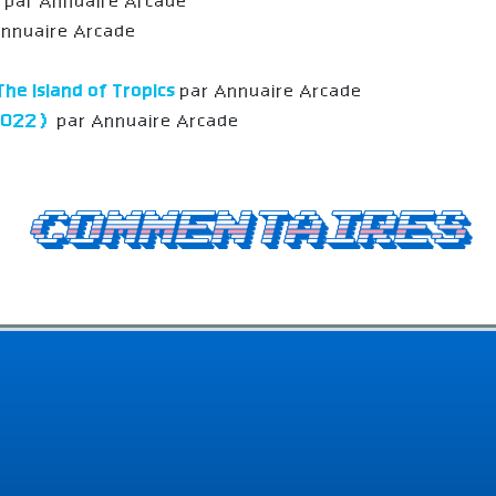
s
par Annuaire Arcade
Annuaire Arcade
e
The Island of Tropics
par Annuaire Arcade
(2022)
par Annuaire Arcade
Commentaires