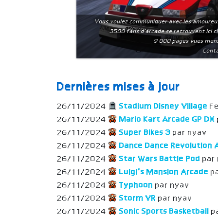
Vous voulez communiquer avec les amoureu
3500 fans d'arcade se retrouvent ici 
9 000 pages vues men
Conta
Dernières mises à jour
26/11/2024
Stadium Disney Village
Fe
26/11/2024
Mario Kart Arcade GP DX
26/11/2024
Super Bikes 3
par nyav
26/11/2024
Dance Dance Revolution 
26/11/2024
Star Wars Battle Pod
par
26/11/2024
Luigi’s Mansion Arcade
p
26/11/2024
Typhoon
par nyav
26/11/2024
Storm VR
par nyav
26/11/2024
Sonic Sports Basketball
p