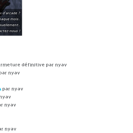
x d'arcade ?
chaque mois.
suellement.
ctez-nous !
rmeture définitive par nyav
par nyav
A
par nyav
 nyav
ar nyav
ar nyav