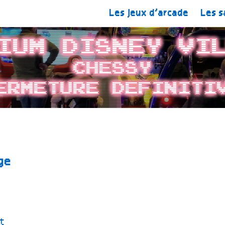
Les jeux d’arcade
Les s
ium Disney Vi
Chessy
ermeture definiti
ge
t