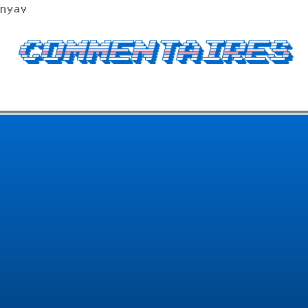
 nyav
Commentaires