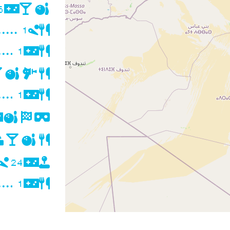
6
1
1
1
24
1