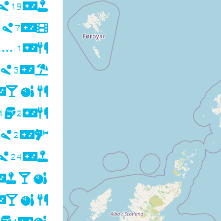
19
1
7
1
1
3
1
2
1
2
24