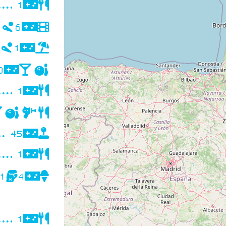
1
1
6
1
1
0
1
45
1
1
4
1