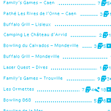
Family’s Games – Caen
7
5
Pathé Les Rives de l’Orne – Caen
3
Buffalo Grill – Lisieux
Camping Le Château d’Arvid
2
Bowling du Calvados – Mondeville
3
5
Buffalo Grill – Mondeville
Laser Quest – Dives
1
Family’s Games – Trouville
9
3
Les Ormettes
7
4
18
Bowling 868
5
6