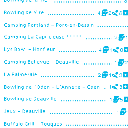
Bowling de la Mer
3
Bowling de Vire
4
2
6
Camping Portland – Port-en-Bessin
Camping La Capricieuse *****
2
Lys Bowl – Honfleur
4
1
8
Camping Bellevue – Deauville
1
La Palmeraie
2
1
3
Bowling de l’Odon – L’Annexe – Caen
1
3
Bowling de Deauville
1
5
Jeux – Deauville
1
Buffalo Grill – Touques