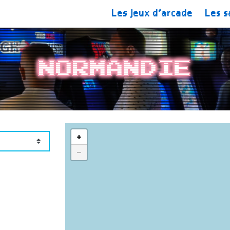
Les jeux d’arcade
Les s
Normandie
+
−