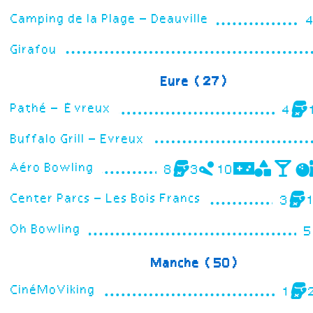
Camping de la Plage – Deauville
Girafou
Eure (27)
Pathé – Évreux
4
Buffalo Grill – Evreux
Aéro Bowling
8
3
10
Center Parcs – Les Bois Francs
3
Oh Bowling
5
Manche (50)
CinéMoViking
1