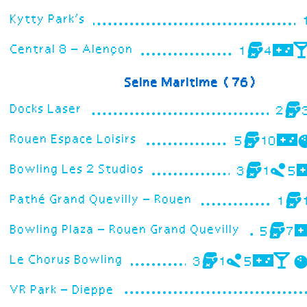
Kytty Park’s
Central 8 – Alençon
1
4
Seine Maritime (76)
Docks Laser
2
Rouen Espace Loisirs
5
10
Bowling Les 2 Studios
3
1
5
Pathé Grand Quevilly – Rouen
1
Bowling Plaza – Rouen Grand Quevilly
5
7
Le Chorus Bowling
3
1
5
VR Park – Dieppe