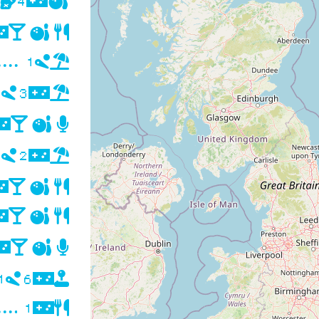
4
1
1
3
2
2
1
6
1