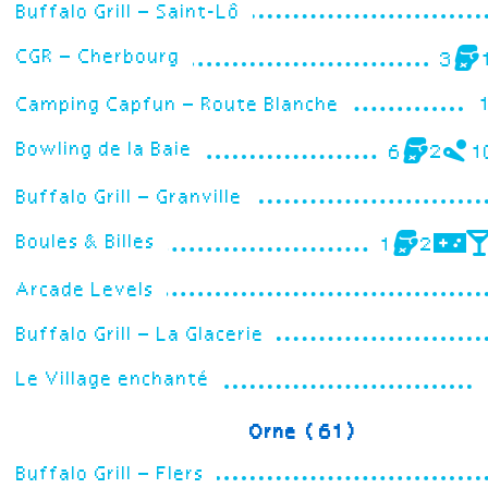
Buffalo Grill – Saint-Lô
CGR – Cherbourg
3
Camping Capfun – Route Blanche
Bowling de la Baie
6
2
1
Buffalo Grill – Granville
Boules & Billes
1
2
Arcade Levels
Buffalo Grill – La Glacerie
Le Village enchanté
Orne (61)
Buffalo Grill – Flers