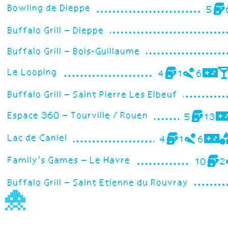
Bowling de Dieppe
5
Buffalo Grill – Dieppe
Buffalo Grill – Bois-Guillaume
Le Looping
4
1
6
Buffalo Grill – Saint Pierre Les Elbeuf
Espace 360 – Tourville / Rouen
5
13
Lac de Caniel
4
1
6
Family’s Games – Le Havre
10
2
Buffalo Grill – Saint Etienne du Rouvray