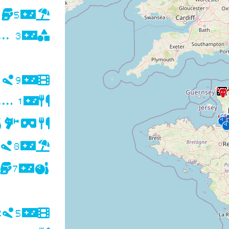
4
5
3
1
9
1
1
8
7
2
5