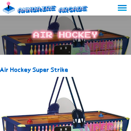
Skip
Annuaire
Arcade
to
content
Air Hockey
Air Hockey Super Strike