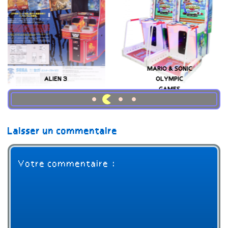
NIC
SENGOKU
MOTOGP
BLADE
(NAMCO)
(TENGAI)
Laisser un commentaire