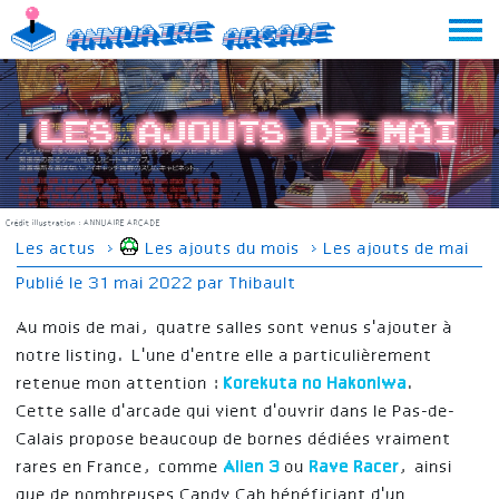
Skip
Annuaire
Arcade
to
content
Les ajouts de mai
Crédit illustration :
ANNUAIRE ARCADE
Les actus
›
Les ajouts du mois
›
Les ajouts de mai
Publié le
31 mai 2022
par
Thibault
Au mois de mai, quatre salles sont venus s'ajouter à
notre listing. L'une d'entre elle a particulièrement
retenue mon attention :
Korekuta no Hakoniwa
.
Cette salle d'arcade qui vient d'ouvrir dans le Pas-de-
Calais propose beaucoup de bornes dédiées vraiment
rares en France, comme
Alien 3
ou
Rave Racer
, ainsi
que de nombreuses Candy Cab bénéficiant d'un