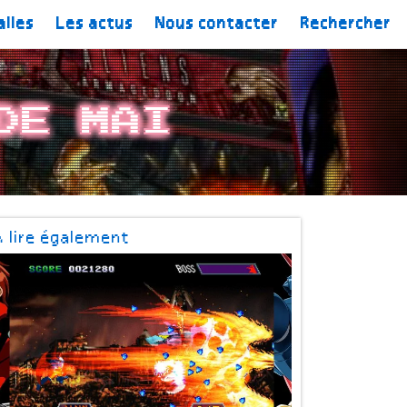
alles
Les actus
Nous contacter
Rechercher
de Mai
À lire également