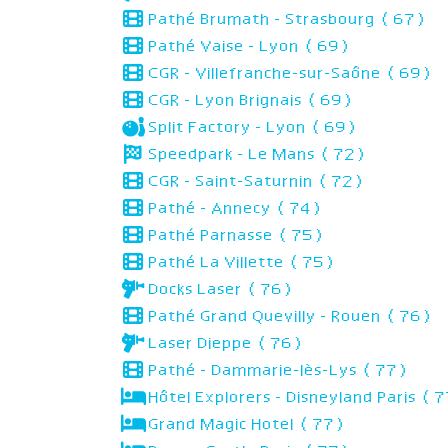
Pathé Brumath - Strasbourg (67)
Pathé Vaise - Lyon (69)
CGR - Villefranche-sur-Saône (69)
CGR - Lyon Brignais (69)
Split Factory - Lyon (69)
Speedpark - Le Mans (72)
CGR - Saint-Saturnin (72)
Pathé - Annecy (74)
Pathé Parnasse (75)
Pathé La Villette (75)
Docks Laser (76)
Pathé Grand Quevilly - Rouen (76)
Laser Dieppe (76)
Pathé - Dammarie-lès-Lys (77)
Hôtel Explorers - Disneyland Paris (
Grand Magic Hotel (77)