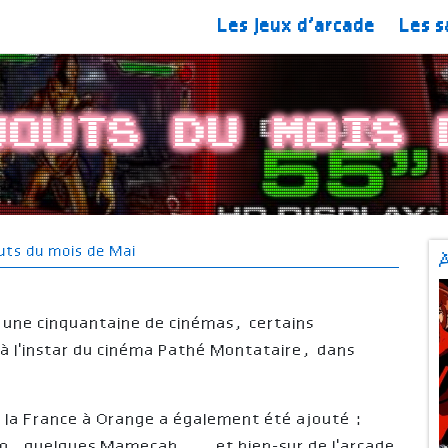
Les jeux d’arcade
Les s
jouts du mois 
uts du mois de Mai
c une cinquantaine de cinémas, certains
 à l'instar du cinéma Pathé Montataire, dans
 la France à Orange a également été ajouté :
uto, quelques Mamecab ... et bien-sur de l'arcade