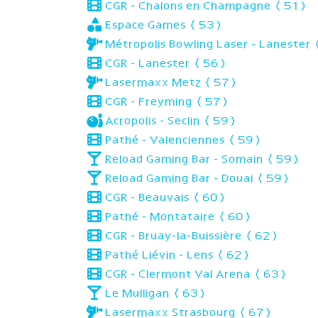
CGR - Chalons en Champagne (51)
Espace Games (53)
Métropolis Bowling Laser - Laneste
CGR - Lanester (56)
Lasermaxx Metz (57)
CGR - Freyming (57)
Acropolis - Seclin (59)
Pathé - Valenciennes (59)
Reload Gaming Bar - Somain (59)
Reload Gaming Bar - Douai (59)
CGR - Beauvais (60)
Pathé - Montataire (60)
CGR - Bruay-la-Buissière (62)
Pathé Liévin - Lens (62)
CGR - Clermont Val Arena (63)
Le Mulligan (63)
Lasermaxx Strasbourg (67)