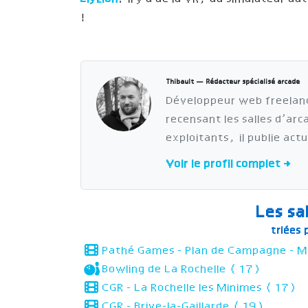
!
Thibault — Rédacteur spécialisé arcade
Développeur web freelan
recensant les salles d’ar
exploitants, il publie act
Voir le profil complet →
Les sa
triées
Pathé Games - Plan de Campagne - M
Bowling de La Rochelle (17)
CGR - La Rochelle les Minimes (17)
CGR - Brive-la-Gaillarde (19)