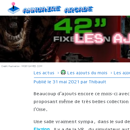
Skip
Annuaire
Arcade
to
content
Les a
Crédit illustration :
MOBYGAMES.COM
Les actus
›
Les ajouts du mois
›
Les ajo
Publié le
31 mai 2021
par
Thibault
Beaucoup d'ajouts encore ce mois-ci ave
proposant même de très belles collection
l'Oise.
Une salle vraiment sympa, dans le sud de
Elyzion
. Il y a de la VR, du simulateur a