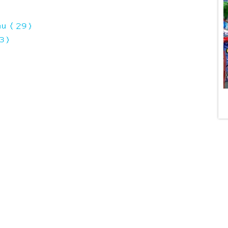
eau (29)
33)