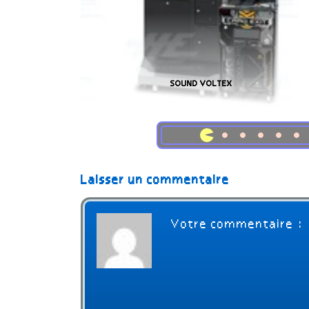
S AC
DIRTY DRIVIN
Laisser un commentaire