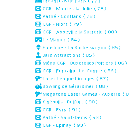
Dream Castle Paris (77)
CGR - Mantes-la-Jolie (78)
Pathé - Conflans (78)
CGR - Niort (79)
CGR - Abbeville la Sucrerie (80)
Le Manoir (84)
Funshine - La Roche sur yon (85)
Jard Attractions (85)
Méga CGR - Buxerolles Poitiers (86)
CGR - Fontaine-Le-Comte (86)
Laser League Limoges (87)
Bowling de Gérardmer (88)
Megazone Laser Games - Auxerre (
Kinépolis - Belfort (90)
CGR - Evry (91)
Pathé - Saint-Denis (93)
CGR - Epinay (93)