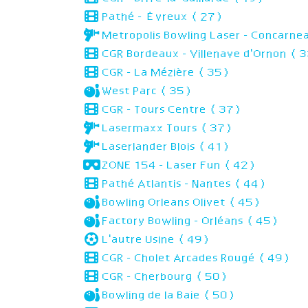
Pathé - Évreux (27)
Metropolis Bowling Laser - Concarn
CGR Bordeaux - Villenave d'Ornon (
CGR - La Mézière (35)
West Parc (35)
CGR - Tours Centre (37)
Lasermaxx Tours (37)
Laserlander Blois (41)
ZONE 154 - Laser Fun (42)
Pathé Atlantis - Nantes (44)
Bowling Orleans Olivet (45)
Factory Bowling - Orléans (45)
L'autre Usine (49)
CGR - Cholet Arcades Rougé (49)
CGR - Cherbourg (50)
Bowling de la Baie (50)